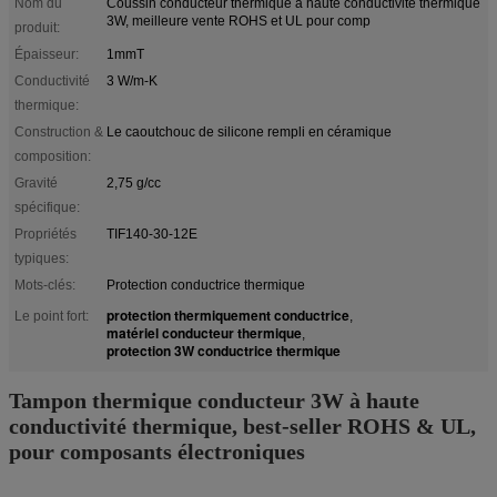
Nom du
Coussin conducteur thermique à haute conductivité thermique
3W, meilleure vente ROHS et UL pour comp
produit:
Épaisseur:
1mmT
Conductivité
3 W/m-K
thermique:
Construction &
Le caoutchouc de silicone rempli en céramique
composition:
Gravité
2,75 g/cc
spécifique:
Propriétés
TIF140-30-12E
typiques:
Mots-clés:
Protection conductrice thermique
protection thermiquement conductrice
Le point fort:
,
matériel conducteur thermique
,
protection 3W conductrice thermique
Tampon thermique conducteur 3W à haute
conductivité thermique, best-seller ROHS & UL,
pour composants électroniques