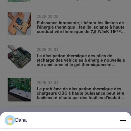
thermique efficace pour les appareils
électroniques
2026-02-28
Puissance innovante, libérant les limites de
l'énergie thermique : feuille isolante à haute
conductivité thermique de 7,5 W/mK TIF™
500-75-11U
2026-01-31
La dissipation thermique des piles de
recharge des véhicules à énergie nouvelle a
été améliorée et le gel thermiquement
conducteur à deux composants de TIF est
devenu le choix clé.
2026-01-31
Le problème de dissipation thermique des
chargeurs OBC à haute puissance peut être
facilement résolu par des feuilles d'isolation
thermique TIS.
2026-01-16
Dana
Registre des activités de communication
entre les sociétés de ZIITEK dans différentes
régions