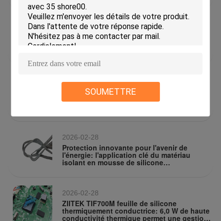
conduction thermique et l'isolation
2026-03-27
Pas de silicone + haute conductivité
thermique + ajustement doux - Z-Paster Pad
thermique sans silicone résout les
problèmes de dissipation de chaleur dans
les appareils électroniques
2026-03-07
SOUMETTRE
Les résultats du test de résistance
thermique du matériau conducteur
thermique TIC800H-ZK ont été publiés, il
offre des performances exceptionnelles sur
diverses épaisseurs et sous différents
scénarios de pression
2026-02-28
Protection innovante pour l'avenir de
l'énergie: l'application clé du matériau
isolant en mousse de silicone
thermiquement conducteur Z-foam 800 dans
les boîtes de batteries des systèmes PACK
de nouvelles énergies
2026-02-28
ZIITEK TIF700M feuille de silicone
thermiquement conductrice: 6,0 W de haute
conductivité thermique permet une gestion