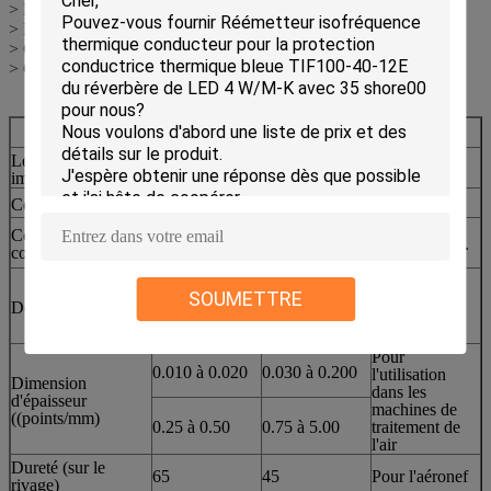
> Produits électroniques portables portatifs
> Équipement d'essai automatisé pour semi-conducteurs (ATE)
> CPU
> Carte d'affichage
®
Caractéristiques typiques du TIF
Série 100-20-18S
Les biens
Méthode
Valeur
immobiliers
d'essai
Couleur
Verte
Vue
Construction et
Élastomère en silicone rempli
Je suis désolé.
composition
de céramique
Pour les
SOUMETTRE
appareils à
Densité ((g/cm3)
2.5
commande
numérique
Pour
0.010 à 0.020
0.030 à 0.200
l'utilisation
Dimension
dans les
d'épaisseur
machines de
((points/mm)
0.25 à 0.50
0.75 à 5.00
traitement de
l'air
Dureté (sur le
65
45
Pour l'aéronef
rivage)