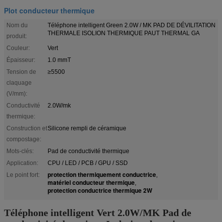
Plot conducteur thermique
Nom du
Téléphone intelligent Green 2.0W / MK PAD DE DÉVILITATION
THERMALE ISOLION THERMIQUE PAUT THERMAL GA
produit:
Couleur:
Vert
Épaisseur:
1.0 mmT
Tension de
≥5500
claquage
(V/mm):
Conductivité
2.0W/mk
thermique:
Construction et
Silicone rempli de céramique
compostage:
Mots-clés:
Pad de conductivité thermique
Application:
CPU / LED / PCB / GPU / SSD
protection thermiquement conductrice
Le point fort:
,
matériel conducteur thermique
,
protection conductrice thermique 2W
Téléphone intelligent Vert 2.0W/MK Pad de