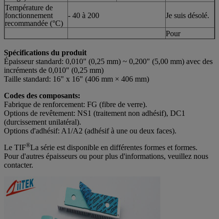
Température de
fonctionnement
- 40 à 200
Je suis désolé.
recommandée (°C)
Pour
l'utilisation
Voltage de rupture
≥ 5500
dans les
Spécifications du produit
(V/mm)
machines à
Épaisseur standard: 0,010" (0,25 mm) ~ 0,200" (5,00 mm) avec des
coudre
incréments de 0,010" (0,25 mm)
Pour
Taille standard: 16" x 16" (406 mm × 406 mm)
Constante
l'utilisation
diélectrique @
4.7
dans les
Codes des composants:
1MHz
machines à
Fabrique de renforcement: FG (fibre de verre).
coudre
Options de revêtement: NS1 (traitement non adhésif), DC1
Pour
(durcissement unilatéral).
l'utilisation
Résistance au
Options d'adhésif: A1/A2 (adhésif à une ou deux faces).
12
> 1,0X10
dans les
volume (ohmètre)
machines à
®
Le TIF
La série est disponible en différentes formes et formes.
coudre
Pour d'autres épaisseurs ou pour plus d'informations, veuillez nous
L'utilisation du
contacter.
Nombre de flammes
V-0
produit doit
être prévue.
Pour les
appareils de
2.0W/m-K
traitement de
Conductivité
l'air
thermique
Pour les