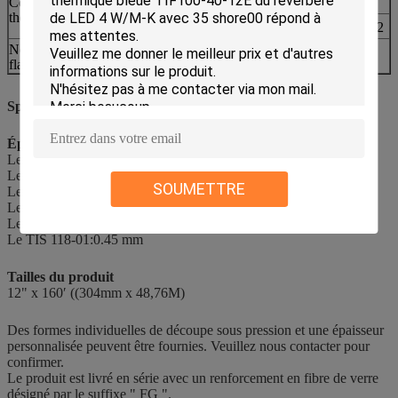
Conductivité
traitement de l'air
thermique
1.0W/mK
La norme ISO22007.2.2
Nombre de
L'utilisation de la
94 V0
flammes
méthode est limitée.
Spécification du produit
Épaisseur du produit
Le TIS 106-01:0.15 mm
Le TIS 108-01:0.20 mm
SOUMETTRE
Le TIS 109-01:0.23 mm
Le TIS 110-01:0.25 mm
Le TIS 112-01:0.30 mm
Le TIS 118-01:0.45 mm
Tailles du produit
12" x 160′ ((304mm x 48,76M)
Des formes individuelles de découpe sous pression et une épaisseur
personnalisée peuvent être fournies. Veuillez nous contacter pour
confirmer.
Le produit est livré en série avec un renforcement en fibre de verre
désigné par le suffixe " FG ".