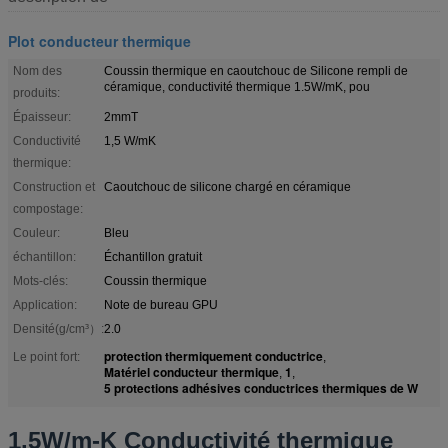
Plot conducteur thermique
Nom des
Coussin thermique en caoutchouc de Silicone rempli de
céramique, conductivité thermique 1.5W/mK, pou
produits:
Épaisseur:
2mmT
Conductivité
1,5 W/mK
thermique:
Construction et
Caoutchouc de silicone chargé en céramique
compostage:
Couleur:
Bleu
échantillon:
Échantillon gratuit
Mots-clés:
Coussin thermique
Application:
Note de bureau GPU
Densité(g/cm³）:
2.0
protection thermiquement conductrice
Le point fort:
,
Matériel conducteur thermique
1
,
,
5 protections adhésives conductrices thermiques de W
1.5W/m-K Conductivité thermique