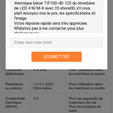
(pouces/mm)
00,030 à 0,200
traitement de l'air
(0,75 à 5,00)
Dureté
65 côte 00
Pour l'aéronef
45 côte 00
Température
-40 à 200°C
-
d'utilisation
continue
Voltage de
≥ 5500
Pour l'utilisation dans
rupture
les machines à coudre
SOUMETTRE
(V/mm)
Constante
4.5 MHz
Pour l'utilisation dans
diélectrique
les machines à coudre
Résistance
> 1,0 × 1012
Pour l'utilisation dans
au volume
Ohm-mètre
les machines à coudre
Conductivité
1.5
Pour les appareils de
thermique
traitement de l'air
(W/mK)
Pour les produits de
base