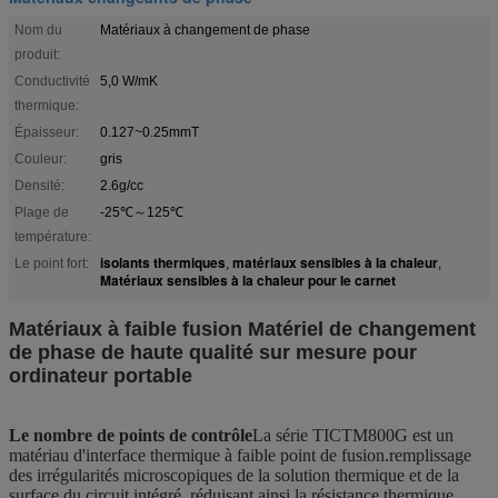
Nom du
Matériaux à changement de phase
produit:
Conductivité
5,0 W/mK
thermique:
Épaisseur:
0.127~0.25mmT
Couleur:
gris
Densité:
2.6g/cc
Plage de
-25℃～125℃
température:
isolants thermiques
matériaux sensibles à la chaleur
Le point fort:
,
,
Matériaux sensibles à la chaleur pour le carnet
Matériaux à faible fusion Matériel de changement
de phase de haute qualité sur mesure pour
ordinateur portable
Le nombre de points de contrôle
La série TICTM800G est un
matériau d'interface thermique à faible point de fusion.remplissage
des irrégularités microscopiques de la solution thermique et de la
surface du circuit intégré, réduisant ainsi la résistance thermique.