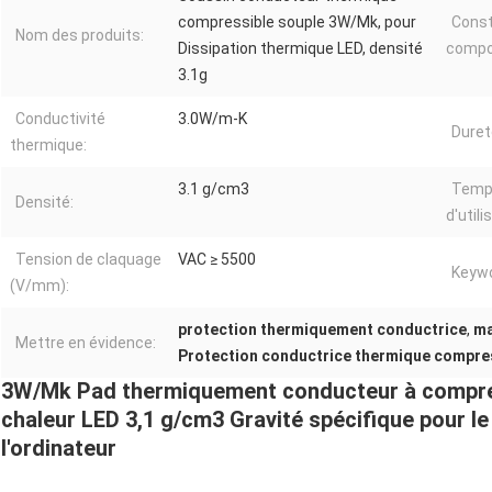
compressible souple 3W/Mk, pour
Const
Nom des produits:
Dissipation thermique LED, densité
compo
3.1g
Conductivité
3.0W/m-K
Duret
thermique:
3.1 g/cm3
Temp
Densité:
d'utili
Tension de claquage
VAC ≥ 5500
Keyw
(V/mm):
protection thermiquement conductrice
,
ma
Mettre en évidence:
Protection conductrice thermique compre
3W/Mk Pad thermiquement conducteur à compres
chaleur LED 3,1 g/cm3 Gravité spécifique pour l
l'ordinateur