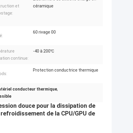
ruction et
céramique
stage:
60 rivage 00
é:
érature
-40 à 200℃
sation continue:
Protection conductrice thermique
ods:
tériel conducteur thermique
,
ssible
sion douce pour la dissipation de
e refroidissement de la CPU/GPU de