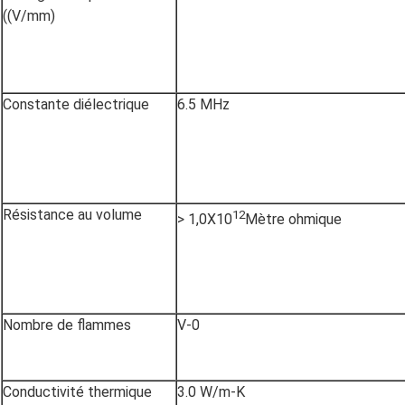
((V/mm)
Constante diélectrique
6.5 MHz
Résistance au volume
12
> 1,0X10
Mètre ohmique
Nombre de flammes
V-0
Conductivité thermique
3.0 W/m-K