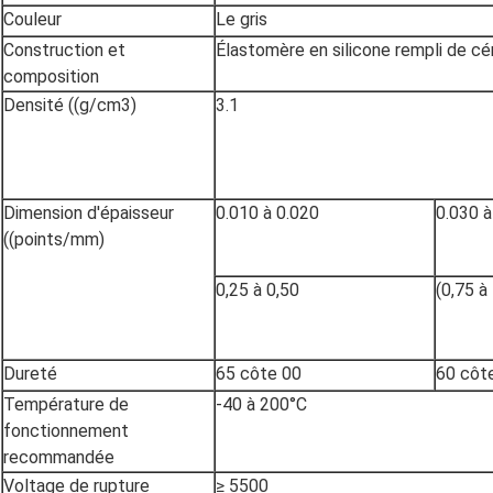
Couleur
Le gris
Construction et
Élastomère en silicone rempli de c
composition
Densité ((g/cm3)
3.1
Dimension d'épaisseur
0.010 à 0.020
0.030 à
((points/mm)
0,25 à 0,50
(0,75 à
Dureté
65 côte 00
60 côt
Température de
-40 à 200°C
fonctionnement
recommandée
Voltage de rupture
≥ 5500