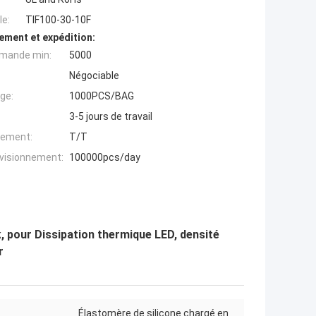
e:
TIF100-30-10F
ement et expédition:
mande min:
5000
Négociable
ge:
1000PCS/BAG
3-5 jours de travail
iement:
T/T
ovisionnement:
100000pcs/day
pour Dissipation thermique LED, densité
r
Élastomère de silicone chargé en