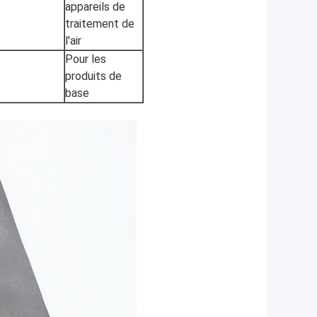
appareils de
traitement de
l'air
Pour les
produits de
base