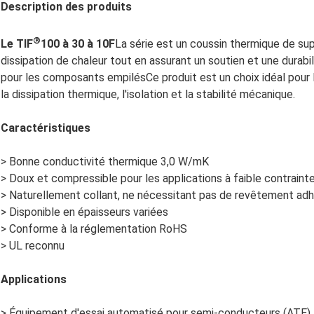
Description des produits
®
Le TIF
100 à 30 à 10F
La série est un coussin thermique de su
dissipation de chaleur tout en assurant un soutien et une durabi
pour les composants empilésCe produit est un choix idéal pour l
la dissipation thermique, l'isolation et la stabilité mécanique.
Caractéristiques
> Bonne conductivité thermique 3,0 W/mK
> Doux et compressible pour les applications à faible contraint
> Naturellement collant, ne nécessitant pas de revêtement ad
> Disponible en épaisseurs variées
> Conforme à la réglementation RoHS
> UL reconnu
Applications
> Équipement d'essai automatisé pour semi-conducteurs (ATE)