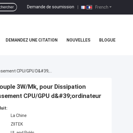
Demande de soumission
|
French
chercher
DEMANDEZ UNE CITATION
NOUVELLES
BLOGUE
Coussin Conducteur Thermique Compressible Souple 3W/Mk, Pour Dissipation Thermique LED, Densité 3.1g/Cm³, Pour Refroidissement CPU/GPU D&#39;ordinateur
ouple 3W/Mk, pour Dissipation
dissement CPU/GPU d&#39;ordinateur
uit:
La Chine
ZIITEK
UL and RoHs