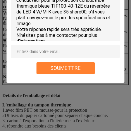
d'utilisation
-45 à 180°C
Je suis désolé.
continue
Voltage de
Pour l'utilisation dans les
rupture
> 1500 VAC
machines à coudre
diélectrique
Constante
Pour l'utilisation dans les
diélectrique
5.5 MHz
machines à coudre
@1MHz
Résistance au
Pour l'utilisation dans les
12
> 1,0x10
Ohm-cm
volume
machines à coudre
Pour les appareils de
10,6 W/mK
Conductivité
traitement de l'air
thermique
SOUMETTRE
10,6 W/mK
La norme ISO22007.2.2
Nombre de
L'utilisation de la
94 V0
flammes
méthode est limitée.
Détails de l'emballage et délai
L'emballage du tampon thermique
1.avec film PET ou mousse-pour la protection
2Utilisez du papier cartonné pour séparer chaque couche.
3. carton à l'exportation à l'intérieur et à l'extérieur
4. répondre aux besoins des clients