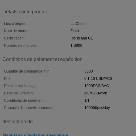
Détails sur le produit
Lieu d'origine:
La Chine
Nom de marque:
Ziitek
Certification:
RoHs and UL
Numéro de modèle:
TIS806
Conditions de paiement et expédition
Quantité de commande min:
5000
Prix:
0.1-10 USD/PCS
Détails d'emballage:
1000PCS/BAG
Délai de livraison:
jours 2-3work
Conditions de paiement:
T/T
Capacité d'approvisionnement:
100000pcs/day
description de
Matériaux d'isolation thermique