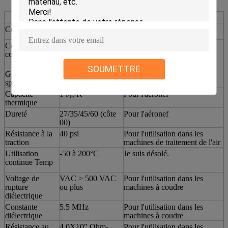
Propriétés typiques de la série TIF140-15-07S
Couleur
Verte
Vue
Construction et
Ruban silicone
Je suis désolé.
composition
rempli de
céramique
SOUMETTRE
Gravité
20,10 g/cc
Pour l'aéronef
spécifique
Capacité
1 l/g-K
Pour l'aéronef
thermique
Dureté
27/35/45/60 (côte
Pour l'aéronef
00)
Résistance à la
40 psi
Pour l'utilisation dans les
traction
machines de traitement de l'air
Utilisation
-50 à 200°C
Je suis désolé.
continue Temp
Voltage de
VAC > 500 VAC
Pour l'utilisation dans les
rupture
ou plus
machines à coudre
diélectrique
Constante
5.5 MHz
Pour l'utilisation dans les
diélectrique
machines à coudre
Résistance au
4.0X10" Ohm-
Pour l'utilisation dans les