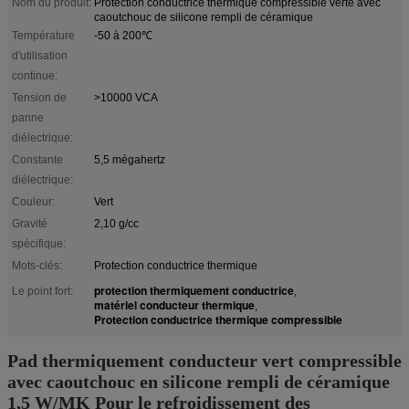
Nom du produit:
Protection conductrice thermique compressible verte avec
caoutchouc de silicone rempli de céramique
Température
-50 à 200℃
d'utilisation
continue:
Tension de
>10000 VCA
panne
diélectrique:
Constante
5,5 mégahertz
diélectrique:
Couleur:
Vert
Gravité
2,10 g/cc
spécifique:
Mots-clés:
Protection conductrice thermique
protection thermiquement conductrice
Le point fort:
,
matériel conducteur thermique
,
Protection conductrice thermique compressible
Pad thermiquement conducteur vert compressible
avec caoutchouc en silicone rempli de céramique
1,5 W/MK Pour le refroidissement des