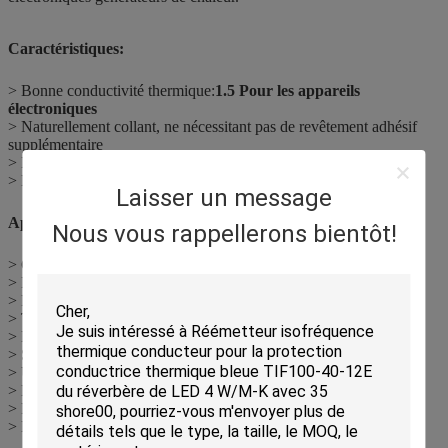
Caractéristiques:
> Bonne conductivité thermique:
1.5
Pour les appareils
électroniques
> Naturellement collant, ne nécessitant pas de revêtement adhésif
supplémentaire
> Doux et compressible pour les applications à basse tension
> Disponible en épaisseur variable
Laisser un message
Applications:
Nous vous rappellerons bientôt!
> Composants de refroidissement du châssis du châssis
> Disques de stockage de masse à grande vitesse
> Réservoir de captage de chaleur à LED BLU en LCD
> Téléviseurs à LED et lampes à LED
> Modules de mémoire RDRAM
> Solution thermique pour micro-tubes à chaleur
> Unités de commande de moteurs automobiles
> Matériel de télécommunications
> Produits électroniques portables portatifs
> Équipement d'essai automatisé pour semi-conducteurs (ATE)