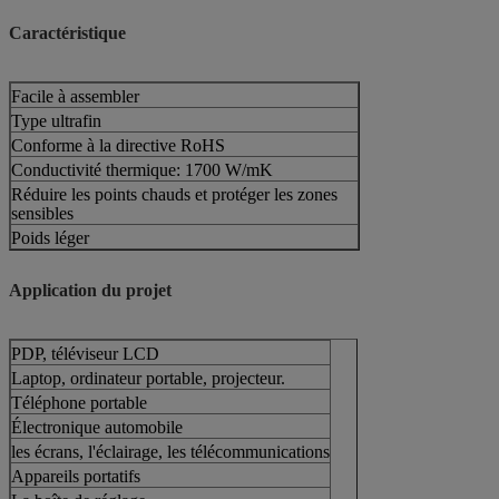
Caractéristique
Facile à assembler
Type ultrafin
Conforme à la directive RoHS
Conductivité thermique: 1700 W/mK
Réduire les points chauds et protéger les zones
sensibles
Poids léger
Les produits de base
Facilité de fabrication pour une production en
Application du projet
grande quantité
PDP, téléviseur LCD
Laptop, ordinateur portable, projecteur.
Téléphone portable
Électronique automobile
les écrans, l'éclairage, les télécommunications
Appareils portatifs