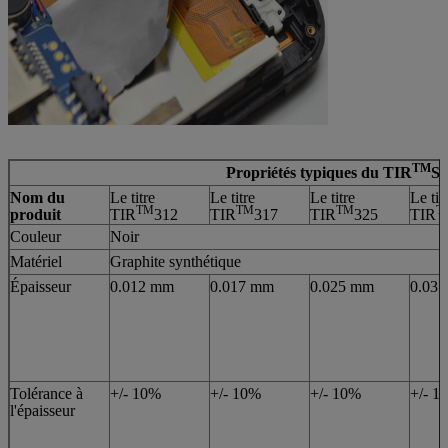
TM
Propriétés typiques du TIR
Sé
Nom du
Le titre
Le titre
Le titre
Le tit
TM
TM
TM
T
produit
TIR
312
TIR
317
TIR
325
TIR
Couleur
Noir
Matériel
Graphite synthétique
Épaisseur
0.012 mm
0.017 mm
0.025 mm
0.03
Tolérance à
+/- 10%
+/- 10%
+/- 10%
+/- 1
l'épaisseur