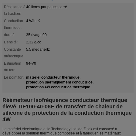
Résistance à
40 livres par pouce carré
la traction:
Conduction
4 W/m-K
thermique:
dureté:
35 rivage 00
Densité:
2,32 g/cc
Constante
5,5 mégahertz
diélectrique:
Estimation
94-V0
du feu:
matériel conducteur thermique
Le point fort:
,
protection thermiquement conductrice
,
protection 4W conductrice thermique
Réémetteur isofréquence conducteur thermique
élevé TIF100-40-06E de transfert de chaleur de
silicone de protection de la conduction thermique
4W
Le matériel électronique et le Technology Ltd. de Ziitek est consacré à
développer la solution thermique composée et à fabriquer les matériaux