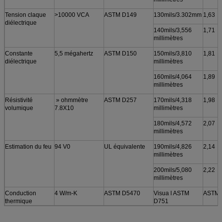
Tension claque
>10000 VCA
ASTM D149
130mils/3.302mm
1,63
diélectrique
140mils/3,556
1,71
millimètres
Constante
5,5 mégahertz
ASTM D150
150mils/3,810
1,81
diélectrique
millimètres
160mils/4,064
1,89
millimètres
Résistivité
» ohmmètre
ASTM D257
170mils/4,318
1,98
volumique
7.8X10
millimètres
180mils/4,572
2,07
millimètres
Estimation du feu
94 V0
UL équivalente
190mils/4,826
2,14
millimètres
200mils/5,080
2,22
millimètres
Conduction
4 W/m-K
ASTM D5470
Visua l ASTM
ASTM 
thermique
D751