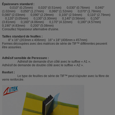
Épaisseurs standard :
0,010" (0.25mm) 0,020" (0.51mm) 0,030" (0.76mm) 0,040"
(1.02mm) 0,050" (1.27mm) 0,060" (1.52mm) 0,070" (1.78mm)
0,080" (2.03mm) 0,090" (2.29mm) 0,100" (2.54mm) 0,110" (2.79mm)
0,120" (3.05mm) 0,130" (3.30mm) 0,140" (3.56mm) 0,150"
(3.81mm) 0,160" (4.06mm) 0,170" (4.32mm) 0,180" (4.57mm)
0,190" (4.83mm) 0,200" (5.08mm)
Consultez l'épaisseur alternative d'usine.
Tailles standard de feuilles :
8" x 16" (203mm x 406mm) 16" x 18" (406mm x 457mm)
Formes découpées avec des matrices de série de TIF™ différentes peuvent
être assurées.
Adhésif sensible de Peressure :
Adhésif de demande d'un côté avec le suffixe « A1 ».
Adhésif de demande de double côté avec le suffixe « A2 ».
Renfort :
Le type de feuilles de série de TIF™ peut s'ajouter avec la fibre de
verre renforcée.