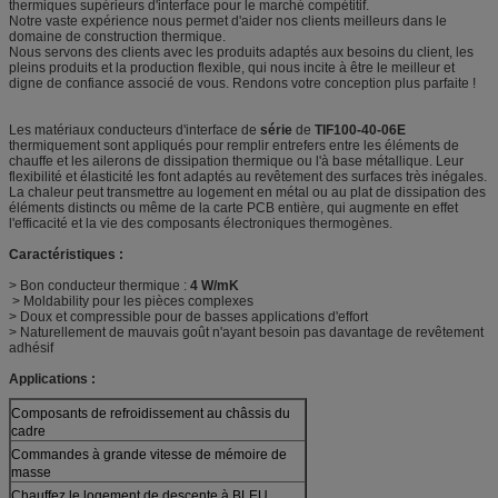
thermiques supérieurs d'interface pour le marché compétitif.
Notre vaste expérience nous permet d'aider nos clients meilleurs dans le
domaine de construction thermique.
Nous servons des clients avec les produits adaptés aux besoins du client, les
pleins produits et la production flexible, qui nous incite à être le meilleur et
digne de confiance associé de vous. Rendons votre conception plus parfaite !
Les matériaux conducteurs d'interface de
série
de
TIF100-40-06E
thermiquement sont appliqués pour remplir entrefers entre les éléments de
chauffe et les ailerons de dissipation thermique ou l'à base métallique. Leur
flexibilité et élasticité les font adaptés au revêtement des surfaces très inégales.
La chaleur peut transmettre au logement en métal ou au plat de dissipation des
éléments distincts ou même de la carte PCB entière, qui augmente en effet
l'efficacité et la vie des composants électroniques thermogènes.
Caractéristiques :
> Bon conducteur thermique :
4 W/mK
> Moldability pour les pièces complexes
> Doux et compressible pour de basses applications d'effort
> Naturellement de mauvais goût n'ayant besoin pas davantage de revêtement
adhésif
Applications :
Composants de refroidissement au châssis du
cadre
Commandes à grande vitesse de mémoire de
masse
Chauffez le logement de descente à BLEU