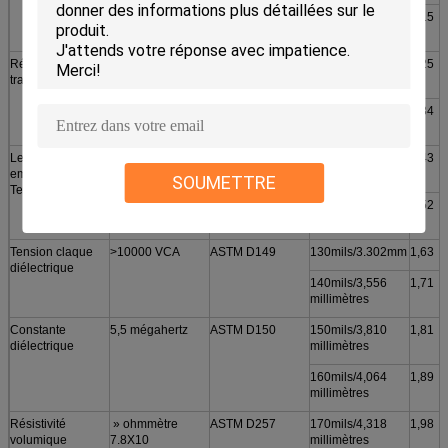
80mils/2,032
1,15
millimètres
Résistance à la
40 livres par
ASTM D412
90mils/2,286
1,25
traction
pouce carré
millimètres
100mils/2,540
1,34
millimètres
Les Continuos
-50 à 200℃
***
110mils/2,794
1,43
emploient le
millimètres
SOUMETTRE
Temp
120mils/3,048
1,52
millimètres
Tension claque
>10000 VCA
ASTM D149
130mils/3.302mm
1,63
diélectrique
140mils/3,556
1,71
millimètres
Constante
5,5 mégahertz
ASTM D150
150mils/3,810
1,81
diélectrique
millimètres
160mils/4,064
1,89
millimètres
Résistivité
» ohmmètre
ASTM D257
170mils/4,318
1,98
volumique
7.8X10
millimètres