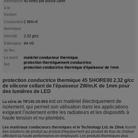
Résistance
40 livres par pouce carré
à la
traction:
Conduction
2 W/m-K
thermique:
Densité:
2,32 g/cc
Estimation
94-V0
du feu:
matériel conducteur thermique
Le point
,
protection thermiquement conductrice
,
fort:
protection conductrice thermique d'épaisseur de 1mm
protection conductrice thermique 45 SHORE00 2,32 g/cc
de silicone collant de l'épaisseur 2W/m.K de 1mm pour
des lumières de LED
est un matériel électriquement de
La série de TIF140-20-06S
isolement, qui permet son utilisation dans les applications
exigeant l'isolement entre les radiateurs et les dispositifs à
haute tension et nu-plombés.
Les matériaux conducteurs thermiques et le Technology Ltd. de Ziitek
fournit
des solutions de produit au produit d'équipement qui produit de trop de chaleur
affectant sa haute performance en employant. Les produits thermiques plus