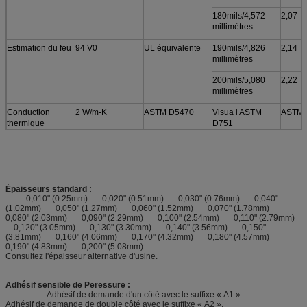
180mils/4,572
2,07
millimètres
Estimation du feu
94 V0
UL équivalente
190mils/4,826
2,14
millimètres
200mils/5,080
2,22
millimètres
Conduction
2 W/m-K
ASTM D5470
Visua l ASTM
ASTM 
thermique
D751
Épaisseurs standard :
0,010" (0.25mm) 0,020" (0.51mm) 0,030" (0.76mm) 0,040"
(1.02mm) 0,050" (1.27mm) 0,060" (1.52mm) 0,070" (1.78mm)
0,080" (2.03mm) 0,090" (2.29mm) 0,100" (2.54mm) 0,110" (2.79mm)
0,120" (3.05mm) 0,130" (3.30mm) 0,140" (3.56mm) 0,150"
(3.81mm) 0,160" (4.06mm) 0,170" (4.32mm) 0,180" (4.57mm)
0,190" (4.83mm) 0,200" (5.08mm)
Consultez l'épaisseur alternative d'usine.
Adhésif sensible de Peressure :
Adhésif de demande d'un côté avec le suffixe « A1 ».
Adhésif de demande de double côté avec le suffixe « A2 ».