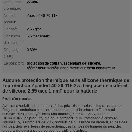
Conduction
2W/mK
thermique:
Nom de
Zpaster140-20-11F
produit:
Densité:
2,65 g/cc
Constante
5,5 mégahertz
diélectrique:
Dégazage
0,30%
(TML):
protection de courant ascendant de silicone
Le point fort:
,
réémetteur isofréquence thermiquement conducteur
Aucune protection thermique sans silicone thermique de
la protection Zpaster140-20-11F 2w d'espace de matériel
de silicone 2,65 g/cc 1mmT pour la batterie
Profil d'entreprise
Avec un éventail, la bonne qualité, les prix raisonnables et les conceptions
élégantes, matériaux conducteurs thermiques d'interface de Ziitek sont
intensivement employés dans Mainboards, cartes de VGA, carnets,
DDR&DDR2 les produits, le disque compact-ROM, l'affichage à cristaux
liquides TV, les produits de PDP, produits de puissance de serveur, en bas des
lampes, des réverbères de projecteurs, des lampes de lumière du jour, des
produits de puissance de serveur de LED et d'autres.