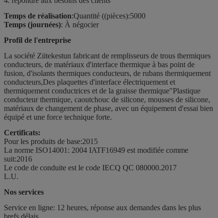
4. répondre aux besoins des clients
Temps de réalisation
:Quantité ((pièces):5000
Temps (journées)
: À négocier
Profil de l'entreprise
La société Ziitek
est
un fabricant de remplisseurs de trous thermiques
conducteurs, de matériaux d'interface thermique à bas point de
fusion, d'isolants thermiques conducteurs, de rubans thermiquement
conducteurs,Des plaquettes d'interface électriquement et
thermiquement conductrices et de la graisse thermique"Plastique
conducteur thermique, caoutchouc de silicone, mousses de silicone,
matériaux de changement de phase, avec un équipement d'essai bien
équipé et une force technique forte.
Certificats:
Pour les produits de base:2015
La norme ISO14001: 2004 IATF16949 est modifiée comme
suit:2016
Le code de conduite est le code IECQ QC 080000.2017
L.U.
Nos services
Service en ligne: 12 heures, réponse aux demandes dans les plus
brefs délais.