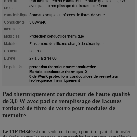
Nom du
Pad thermiquement conducteur de haute qualité de 3,0 W
avec pad de remplissage des lacunes renforcé
produit:
caractéristique:
Anneaux souples renforcés de fibres de verre
Conductivité
3.0W/m-K
thermique:
Mots clés:
Protection conductrice thermique
Matériel:
Élastomère de silicone chargé de céramique
Couleur:
Le gris
Dureté:
27 ± 5 à terre 00
protection thermiquement conductrice
Le point fort:
,
Matériel conducteur thermique
2
,
,
8 de W/mK protections conductrices de réémetteur
isofréquence thermiquement
Pad thermiquement conducteur de haute qualité
de 3,0 W avec pad de remplissage des lacunes
renforcé de fibre de verre pour modules de
mémoire
Le TIFTM340
est non seulement conçu pour tirer parti du transfert