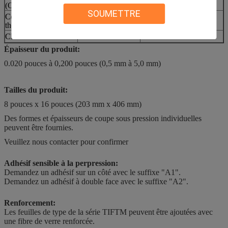
(Ohm-cm)
mètre
machines à coudre
SOUMETTRE
Conductivité
3.0 W/m-K
Pour les appareils de
thermique
traitement de l'air
Classification au feu
V-0
Leur valeur
Épaisseur du produit:
0.020 pouces à 0,200 pouces (0,5 mm à 5,0 mm)
Tailles du produit:
8 pouces x 16 pouces (203 mm x 406 mm)
Des formes et épaisseurs de coupe sous pression individuelles
peuvent être fournies.
Veuillez nous contacter pour confirmer
Adhésif sensible à la perpression:
Demandez un adhésif sur un côté avec le suffixe "A1".
Demandez un adhésif à double face avec le suffixe "A2".
Renforcement:
Les feuilles de type de la série TIFTM peuvent être ajoutées avec
une fibre de verre renforcée.