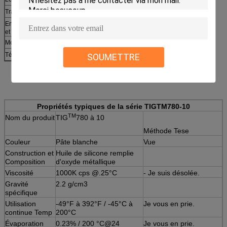
Transistors bipolaires à porte intégrée (IGBT)
Entre tout semi-conducteur générateur de chaleur
et le dissipateur de chaleur
Modules de puissance personnalisés
Télécommunications et électronique automobile
SOUMETTRE
Propriétés typiques de la série TIGTM780-10
TM
Nom du produit
TIG
780 à 10
Méthode Tese
Couleur
Pâte blanche
Vue
Construction et
Huile de silicone remplie
Composition
d'oxyde métallique
Viscosité
1000K cps @.25°C
- Je suis désolée.
Gravité
2.2 g/cm3
spécifique
Utilisation
-49°F à 392°F / -45°C à
Je vous en prie.
continue Temp
200°C
Évaporation
0.23% / 200 °C@24
Je vous en prie.