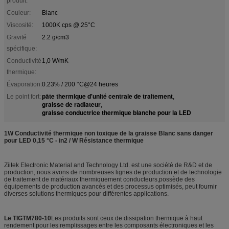
produit:
Couleur:
Blanc
Viscosité:
1000K cps @.25°C
Gravité
2.2 g/cm3
spécifique:
Conductivité
1,0 W/mK
thermique:
Évaporation:
0.23% / 200 °C@24 heures
pâte thermique d'unité centrale de traitement
Le point fort:
,
graisse de radiateur
,
graisse conductrice thermique blanche pour la LED
1W Conductivité thermique non toxique de la graisse Blanc sans danger
pour LED 0,15 °C - in2 / W Résistance thermique
Ziitek Electronic Material and Technology Ltd. est une société de R&D et de
production, nous avons de nombreuses lignes de production et de technologie
de traitement de matériaux thermiquement conducteurs,possède des
équipements de production avancés et des processus optimisés, peut fournir
diverses solutions thermiques pour différentes applications.
Le TIGTM780-10
Les produits sont ceux de dissipation thermique à haut
rendement pour les remplissages entre les composants électroniques et les