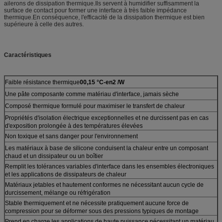
ailerons de dissipation thermique.Ils servent à humidifier suffisamment la
surface de contact pour former une interface à très faible impédance
thermique.En conséquence, l'efficacité de la dissipation thermique est bien
supérieure à celle des autres.
Caractéristiques
Faible résistance thermique
00,15 °C-en2 /W
Une pâte composante comme matériau d'interface, jamais sèche
Composé thermique formulé pour maximiser le transfert de chaleur
Propriétés d'isolation électrique exceptionnelles et ne durcissent pas en cas
d'exposition prolongée à des températures élevées
Non toxique et sans danger pour l'environnement
Les matériaux à base de silicone conduisent la chaleur entre un composant
chaud et un dissipateur ou un boîtier
Remplit les tolérances variables d'interface dans les ensembles électroniques
et les applications de dissipateurs de chaleur
Matériaux jetables et hautement conformes ne nécessitant aucun cycle de
durcissement, mélange ou réfrigération
Stable thermiquement et ne nécessite pratiquement aucune force de
compression pour se déformer sous des pressions typiques de montage
Prend en charge les applications de haute puissance nécessitant un matériau