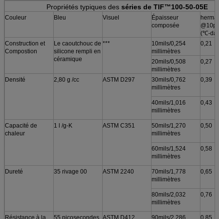
Propriétés typiques des
séries de TIF™100-50-05E
Couleur
Bleu
Visuel
Épaisseur
herma
composée
@10ps
(℃-dan
Construction et
Le caoutchouc de
***
10mils/0,254
0,21
Compostion
silicone rempli en
millimètres
céramique
20mils/0,508
0,27
millimètres
Densité
2,80 g /cc
ASTM D297
30mils/0,762
0,39
millimètres
40mils/1,016
0,43
millimètres
Capacité de
1 l /g-K
ASTM C351
50mils/1,270
0,50
chaleur
millimètres
60mils/1,524
0,58
millimètres
Dureté
35 rivage 00
ASTM 2240
70mils/1,778
0,65
millimètres
80mils/2,032
0,76
millimètres
Résistance à la
55 picosecondes
ASTM D412
90mils/2,286
0,85