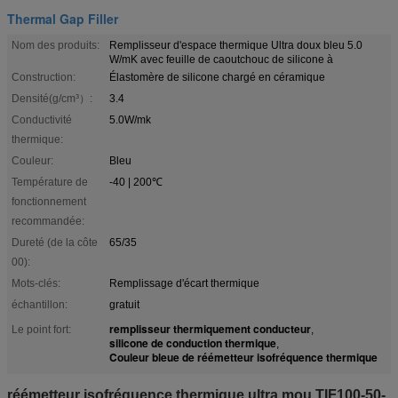
Thermal Gap Filler
Nom des produits:
Remplisseur d'espace thermique Ultra doux bleu 5.0
W/mK avec feuille de caoutchouc de silicone à
Construction:
Élastomère de silicone chargé en céramique
Densité(g/cm³）:
3.4
Conductivité
5.0W/mk
thermique:
Couleur:
Bleu
Température de
-40 | 200℃
fonctionnement
recommandée:
Dureté (de la côte
65/35
00):
Mots-clés:
Remplissage d'écart thermique
échantillon:
gratuit
remplisseur thermiquement conducteur
Le point fort:
,
silicone de conduction thermique
,
Couleur bleue de réémetteur isofréquence thermique
réémetteur isofréquence thermique ultra mou TIF100-50-