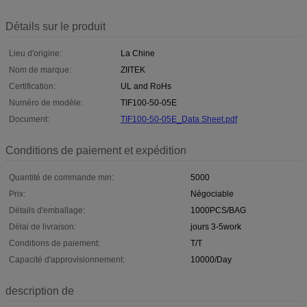
Détails sur le produit
Lieu d'origine:
La Chine
Nom de marque:
ZIITEK
Certification:
UL and RoHs
Numéro de modèle:
TIF100-50-05E
Document:
TIF100-50-05E_Data Sheet.pdf
Conditions de paiement et expédition
Quantité de commande min:
5000
Prix:
Négociable
Détails d'emballage:
1000PCS/BAG
Délai de livraison:
jours 3-5work
Conditions de paiement:
T/T
Capacité d'approvisionnement:
10000/Day
description de