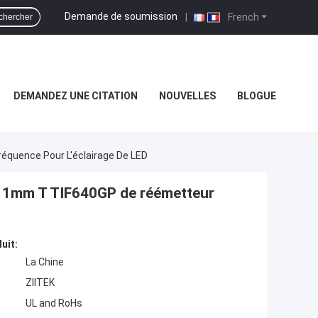
Demande de soumission
|
French
chercher
DEMANDEZ UNE CITATION
NOUVELLES
BLOGUE
équence Pour L'éclairage De LED
on 1mm T TIF640GP de réémetteur
uit:
La Chine
ZIITEK
UL and RoHs