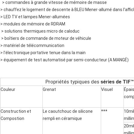
> commandes à grande vitesse de mémoire de masse
> chauffez le logement de descente à BLEU Mener-allumé dans l'affich
> LED TV et lampes Mener-allumées
> modules de mémoire de RDRAM
> solutions thermiques micro de caloduc
> boîtiers de commande de moteur de véhicule
> matériel de télécommunication
> l'électronique portative tenue dans la main
> équipement de test automatisé par semi-conducteur (A MANGÉ)
Propriétés typiques des
séries de TI
Couleur
Grenat
Visuel
Épai
com
Construction et
Le caoutchouc de silicone
***
10mi
Compostion
rempli en céramique
milli
20mi
milli