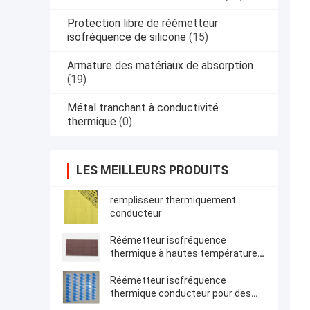
Protection libre de réémetteur
isofréquence de silicone
(15)
Armature des matériaux de absorption
(19)
Métal tranchant à conductivité
thermique
(0)
LES MEILLEURS PRODUITS
remplisseur thermiquement
conducteur
Réémetteur isofréquence
thermique à hautes températures,
grenat 6 avec de Mk la feuille
conductrice 50 shore00 en
Réémetteur isofréquence
caoutchouc de silicone
thermique conducteur pour des
thermiquement
applications de l'électronique de