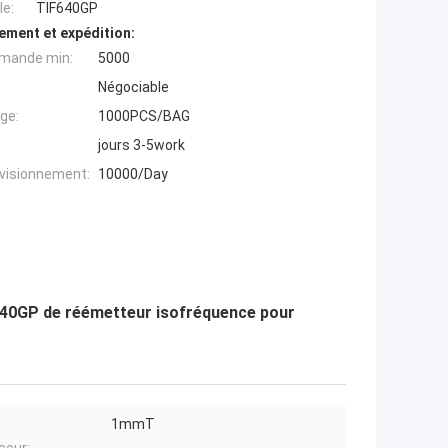
e:
TIF640GP
ement et expédition:
mande min:
5000
Négociable
ge:
1000PCS/BAG
jours 3-5work
ovisionnement:
10000/Day
640GP de réémetteur isofréquence pour
1mmT