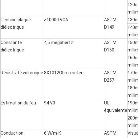
120m
milli
Tension claque
>10000 VCA
ASTM
130m
diélectrique
D149
140m
milli
Constante
4,5 mégahertz
ASTM
150m
diélectrique
D150
milli
160m
milli
Résistivité volumique
8X1012Ohm-meter
ASTM
170m
D257
milli
180m
milli
Estimation du feu
94 V0
UL
190m
équivalente
milli
200m
milli
Conduction
6 W/m-K
ASTM
Visu