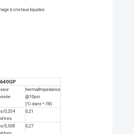
age à cristaux liquides
F™640GP
sseur
hermalImpedance
posée
@10psi
(℃-dans ² /W)
ls/0,254
0,21
mètres
ls/0,508
0,27
mètres