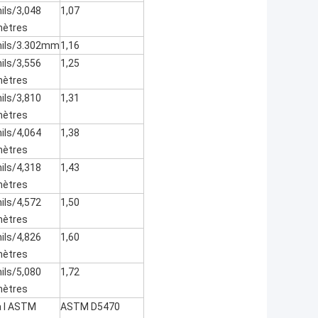
ils/3,048
1,07
mètres
ils/3.302mm
1,16
ils/3,556
1,25
mètres
ils/3,810
1,31
mètres
ils/4,064
1,38
mètres
ils/4,318
1,43
mètres
ils/4,572
1,50
mètres
ils/4,826
1,60
mètres
ils/5,080
1,72
mètres
a l ASTM
ASTM D5470