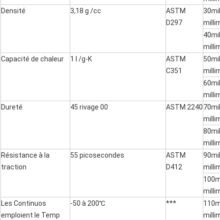
Densité
3,18 g /cc
ASTM
30mi
D297
milli
40mi
milli
Capacité de chaleur
1 l /g-K
ASTM
50mi
C351
milli
60mi
milli
Dureté
45 rivage 00
ASTM 2240
70mi
milli
80mi
milli
Résistance à la
55 picosecondes
ASTM
90mi
traction
D412
milli
100m
milli
Les Continuos
-50 à 200℃
***
110m
emploient le Temp
milli