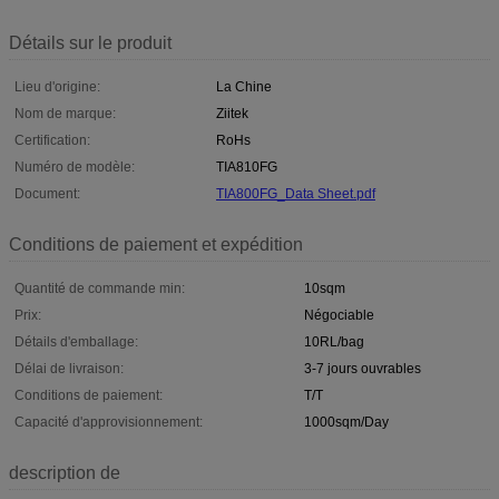
Détails sur le produit
Lieu d'origine:
La Chine
Nom de marque:
Ziitek
Certification:
RoHs
Numéro de modèle:
TIA810FG
Document:
TIA800FG_Data Sheet.pdf
Conditions de paiement et expédition
Quantité de commande min:
10sqm
Prix:
Négociable
Détails d'emballage:
10RL/bag
Délai de livraison:
3-7 jours ouvrables
Conditions de paiement:
T/T
Capacité d'approvisionnement:
1000sqm/Day
description de