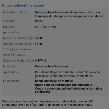
Ruban adhésif thermique
Nom des produits:
Ruban adhésif thermique offrant une conductivité
thermique durable pour le montage de dissipateurs t
Couleur:
Blanc
Épaisseur
0,010"/0,25 mm
(pouces/mm):
Panne de tension (V)):
≥4000
Adhérence au pelage à
≥1200
180° (gf/pouce) Acier,
Acier 24 heures:
Conductivité thermique:
0.8W/mk
Mots-clés:
Ruban adhésif thermique
Application:
Pour le montage de dissipateurs thermiques et la
gestion de la chaleur des semi-conducteurs
bande adhésive de mousse
Le point fort:
,
ruban adhésif thermiquement conducteur
,
Courant ascendant adhésif résistant à la chaleur
conducteur
Courant ascendant adhésif résistant à la chaleur de lampe de LED
conducteur avec de l'élastomère de silicone rempli en céramique