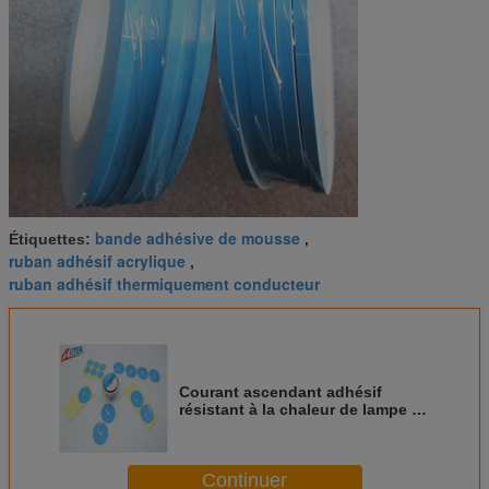
bande adhésive de mousse
Étiquettes:
,
ruban adhésif acrylique
,
ruban adhésif thermiquement conducteur
Courant ascendant adhésif
résistant à la chaleur de lampe de
LED conducteur avec de
l'élastomère de silicone rempli en
céramique
Continuer