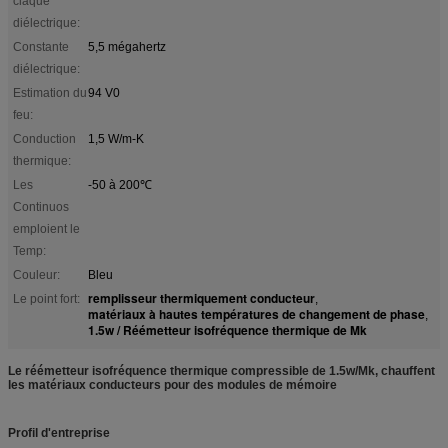
claque
diélectrique:
Constante
5,5 mégahertz
diélectrique:
Estimation du
94 V0
feu:
Conduction
1,5 W/m-K
thermique:
Les
-50 à 200℃
Continuos
emploient le
Temp:
Couleur:
Bleu
remplisseur thermiquement conducteur
Le point fort:
,
matériaux à hautes températures de changement de phase
,
1.5w / Réémetteur isofréquence thermique de Mk
Le réémetteur isofréquence thermique compressible de 1.5w/Mk, chauffent
les matériaux conducteurs pour des modules de mémoire
Profil d'entreprise