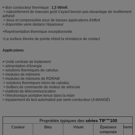
>
Bon conducteur thermique :
1,5 W/mK
> naturellement de mauvais goût n'ayant besoin pas davantage de revêtement
adhésif
> doux et compressible pour de basses applications d'effort
> disponible varie dedans l'épaisseur
>Représentation thermique exceptionnelle
>La surface élevée de pointe réduit la résistance de contact
Applications
>
Unité centrale de traitement
> alimentation d'énergie
> solutions thermiques de caloduc
> modules de mémoire
> modules de mémoire de RDRAM
> solutions thermiques micro de caloduc
> boîtiers de commande de moteur de véhicule
> matériel de télécommunication
> l'électronique portative tenue dans la main
> équipement de test automatisé par semi-conducteur (A MANGÉ)
Propriétés typiques des
séries TIF™100
Couleur
Bleu
Visuel
Épaisseur
herma
composée
@