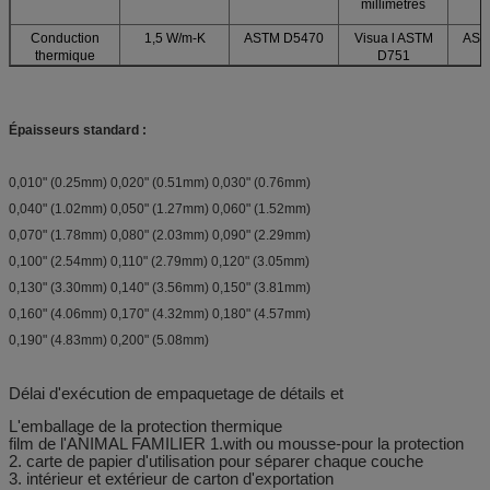
millimètres
Conduction
1,5 W/m-K
ASTM D5470
Visua l ASTM
AST
thermique
D751
Épaisseurs standard :
0,010" (0.25mm) 0,020" (0.51mm) 0,030" (0.76mm)
0,040" (1.02mm) 0,050" (1.27mm) 0,060" (1.52mm)
0,070" (1.78mm) 0,080" (2.03mm) 0,090" (2.29mm)
0,100" (2.54mm) 0,110" (2.79mm) 0,120" (3.05mm)
0,130" (3.30mm) 0,140" (3.56mm) 0,150" (3.81mm)
0,160" (4.06mm) 0,170" (4.32mm) 0,180" (4.57mm)
0,190" (4.83mm) 0,200" (5.08mm)
Délai d'exécution de empaquetage de détails et
L'emballage de la protection thermique
film de l'ANIMAL FAMILIER 1.with ou mousse-pour la protection
2. carte de papier d'utilisation pour séparer chaque couche
3. intérieur et extérieur de carton d'exportation