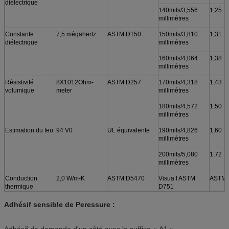
diélectrique
140mils/3,556
1,25
millimètres
Constante
7,5 mégahertz
ASTM D150
150mils/3,810
1,31
diélectrique
millimètres
160mils/4,064
1,38
millimètres
Résistivité
8X1012Ohm-
ASTM D257
170mils/4,318
1,43
volumique
meter
millimètres
180mils/4,572
1,50
millimètres
Estimation du feu
94 V0
UL équivalente
190mils/4,826
1,60
millimètres
200mils/5,080
1,72
millimètres
Conduction
2,0 W/m-K
ASTM D5470
Visua l ASTM
ASTM 
thermique
D751
Adhésif sensible de Peressure :
Adhésif de demande d'un côté avec le suffixe « A1 ».