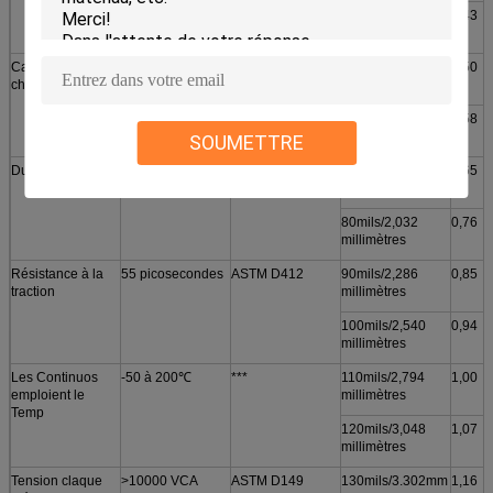
40mils/1,016
0,43
millimètres
Capacité de
1 l /g-K
ASTM C351
50mils/1,270
0,50
chaleur
millimètres
60mils/1,524
0,58
millimètres
SOUMETTRE
Dureté
45 rivage 00
ASTM 2240
70mils/1,778
0,65
millimètres
80mils/2,032
0,76
millimètres
Résistance à la
55 picosecondes
ASTM D412
90mils/2,286
0,85
traction
millimètres
100mils/2,540
0,94
millimètres
Les Continuos
-50 à 200℃
***
110mils/2,794
1,00
emploient le
millimètres
Temp
120mils/3,048
1,07
millimètres
Tension claque
>10000 VCA
ASTM D149
130mils/3.302mm
1,16