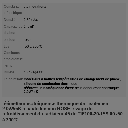
Constante
7,5 mégahertz
diélectrique:
Densité:
2,85 g/cc
Capacité de
1 l / gK
chaleur:
couleur:
rose
Les
-50 à 200℃
Continuos
emploient le
Temp:
Dureté:
45 rivage 00
matériaux à hautes températures de changement de phase
Le point fort:
,
silicone de conduction thermique
,
réémetteur isofréquence élevé de la conduction thermique
2.0W/mK
réémetteur isofréquence thermique de l'isolement
2.0W/mK à haute tension ROSE, rivage de
refroidissement du radiateur 45 de TIF100-20-15S 00 -50
à 200℃