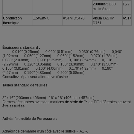
200mils/5,080
1,77
millimètres
Conduction
1.5W/m-K
ASTM D5470
Visua l ASTM
ASTM 
thermique
D751
Épaisseurs standard :
0,010" (0.25mm) 0,020" (0.51mm) 0,030" (0.76mm) 0,040"
(1.02mm) 0,050" (1.27mm) 0,060" (1.52mm) 0,070" (1.78mm)
0,080" (2.03mm) 0,090" (2.29mm) 0,100" (2.54mm) 0,110"
(2.79mm) 0,120" (3.05mm) 0,130" (3.30mm) 0,140" (3.56mm)
0,150" (3.81mm) 0,160" (4.06mm) 0,170" (4.32mm) 0,180"
(4.57mm) 0,190" (4.83mm) 0,200" (5.08mm)
Consultez l'épaisseur alternative d'usine.
Tailles standard de feuilles :
8" x 16" (203mm x 406mm) 16" x 18" (406mm x 457mm)
Formes découpées avec des matrices de série de ™ de
TIF
différentes peuvent
être assurées.
Adhésif sensible de Peressure :
Adhésif de demande d'un côté avec le suffixe « A1 ».