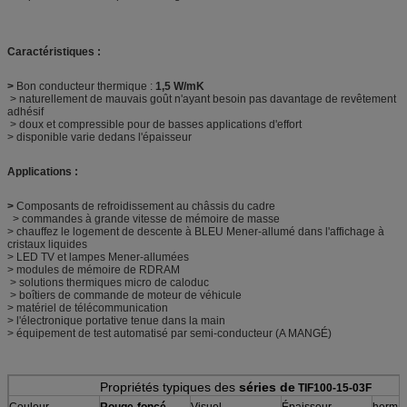
Caractéristiques :
>
Bon conducteur thermique :
1,5 W/mK
> naturellement de mauvais goût n'ayant besoin pas davantage de revêtement
adhésif
> doux et compressible pour de basses applications d'effort
> disponible varie dedans l'épaisseur
Applications :
>
Composants de refroidissement au châssis du cadre
> commandes à grande vitesse de mémoire de masse
> chauffez le logement de descente à BLEU Mener-allumé dans l'affichage à
cristaux liquides
> LED TV et lampes Mener-allumées
> modules de mémoire de RDRAM
> solutions thermiques micro de caloduc
> boîtiers de commande de moteur de véhicule
> matériel de télécommunication
> l'électronique portative tenue dans la main
> équipement de test automatisé par semi-conducteur (A MANGÉ)
Propriétés typiques des
séries de
TIF100-15-03F
Couleur
Rouge-foncé
Visuel
Épaisseur
herma