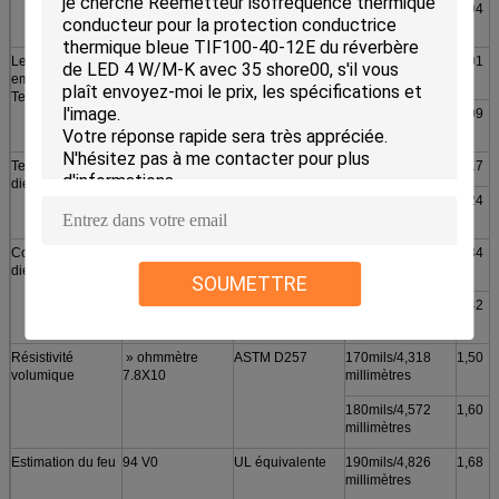
100mils/2,540
0,94
millimètres
Les Continuos
-50 à 200℃
***
110mils/2,794
1,01
emploient le
millimètres
Temp
120mils/3,048
1,09
millimètres
Tension claque
>10000 VCA
ASTM D149
130mils/3.302mm
1,17
diélectrique
140mils/3,556
1,24
millimètres
Constante
5,5 mégahertz
ASTM D150
150mils/3,810
1,34
diélectrique
millimètres
SOUMETTRE
160mils/4,064
1,42
millimètres
Résistivité
» ohmmètre
ASTM D257
170mils/4,318
1,50
volumique
7.8X10
millimètres
180mils/4,572
1,60
millimètres
Estimation du feu
94 V0
UL équivalente
190mils/4,826
1,68
millimètres