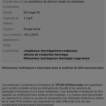
Construction et
Le caoutchouc de silicone rempli en céramique
Compostion:
Dureté:
60 rivage 00
Capacité de
1 l /g-K
chaleur:
Couleur:
Rouge-foncé
Les Continuos
-50 à 200℃
emploient le
Temp:
remplisseur thermiquement conducteur
Le point fort:
,
silicone de conduction thermique
,
Réémetteur isofréquence thermique rouge-foncé
Réémetteur isofréquence thermique dans le matériel de télécommunication
Les matériaux conducteurs d'interface de
TIF100-03Fthermally
sont appliqués
pour remplir entrefers entre les éléments de chauffe et les ailerons de
dissipation thermique ou l'à base métallique. Leur flexibilité et élasticité les font
adaptés au revêtement des surfaces très inégales. La chaleur peut transmettre
au logement en métal ou au plat de dissipation des éléments distincts ou même
de la carte PCB entière, qui augmente en effet l'efficacité et la vie des
composants électroniques thermogènes.