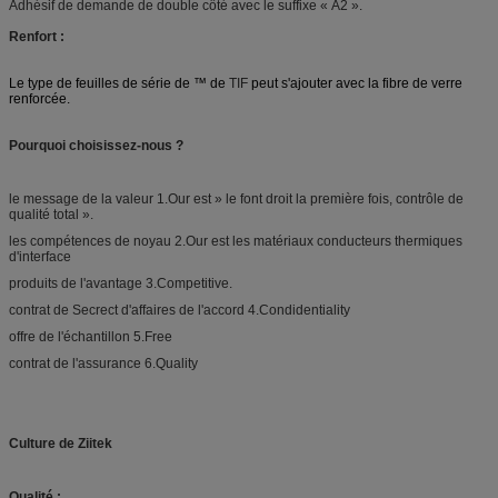
Adhésif de demande de double côté avec le suffixe « A2 ».
Renfort :
Le type de feuilles de série de ™ de
TIF
peut s'ajouter avec la fibre de verre
renforcée.
Pourquoi choisissez-nous ?
le message de la valeur 1.Our est » le font droit la première fois, contrôle de
qualité total ».
les compétences de noyau 2.Our est les matériaux conducteurs thermiques
d'interface
produits de l'avantage 3.Competitive.
contrat de Secrect d'affaires de l'accord 4.Condidentiality
offre de l'échantillon 5.Free
contrat de l'assurance 6.Quality
Culture de Ziitek
Qualité :