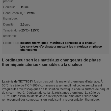
produit:
Couleur:
Jaune
Conduction
0,95 W/mK
thermique:
Densité:
2.2g/cc
Température
-25℃～125℃
ambiante:
isolants thermiques
matériaux sensibles à la chaleur
Le point fort:
,
,
Les services d'ordinateur mettent les matériaux en phase
changeants
L'ordinateur sert les matériaux changeants de phase
thermique/matériaux sensibles à la chaleur
La série de TIC™808Y
fusion bas point le matériel thermique d'interface. À
50℃, la série de TIC™800Y commence à se ramollir et couler, remplissant
irrégularités microscopiques de la solution thermique et de la surface de paquet
de circuit intégré, réduisant de ce fait la résistance thermique. La série de
TIC™800Y est un solide flexible à la température ambiante et libre sans
renforcement des composants qui réduisent la représentation thermique.