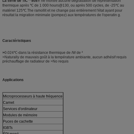
La série de TIC™808Y
ne montre aucune dégradation de représentation
thermique après
℃ de
1 000
hours@130, ou
après 500 cycles, de -25℃ au
matériel 125℃.The ramollit et ne change pas entièrement l'état ayant pour
résultat la migration minimale (pompez) aux températures de l'operatin g.
Caractéristiques
>
0.024℃-dans la résistance thermique de /W de ²
>Naturally de mauvais goût à la température ambiante, aucun adhésif requis
préchauffage de radiateur de >No requis
Applications
Microprocesseurs à haute fréquence
Carnet
Services d'ordinateur
Modules de mémoire
Puces de cachette
IGBTs
ÉPI mené