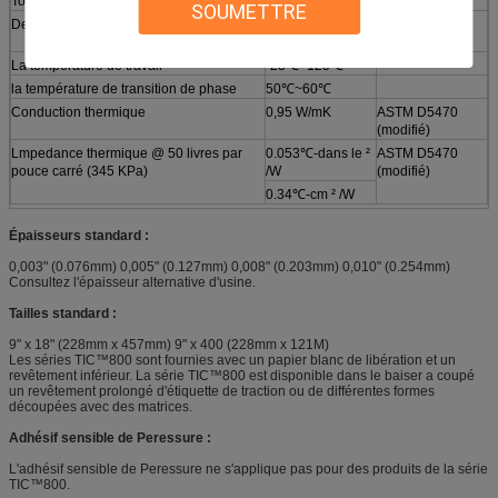
Tolérance d'épaisseur
SOUMETTRE
Densité
2.2g/cc
Pycnomètre
d'hélium
La température de travail
-25℃~125℃
la température de transition de phase
50℃~60℃
Conduction thermique
0,95 W/mK
ASTM D5470
(modifié)
Lmpedance thermique @ 50 livres par
0.053℃-dans le ²
ASTM D5470
pouce carré (345 KPa)
/W
(modifié)
0.34℃-cm ² /W
Épaisseurs standard :
0,003" (0.076mm) 0,005" (0.127mm) 0,008" (0.203mm) 0,010" (0.254mm)
Consultez l'épaisseur alternative d'usine.
Tailles standard :
9" x 18" (228mm x 457mm) 9" x 400 (228mm x 121M)
Les séries TIC™800 sont fournies avec un papier blanc de libération et un
revêtement inférieur. La série TIC™800 est disponible dans le baiser a coupé
un revêtement prolongé d'étiquette de traction ou de différentes formes
découpées avec des matrices.
Adhésif sensible de Peressure :
L'adhésif sensible de Peressure ne s'applique pas pour des produits de la série
TIC™800.