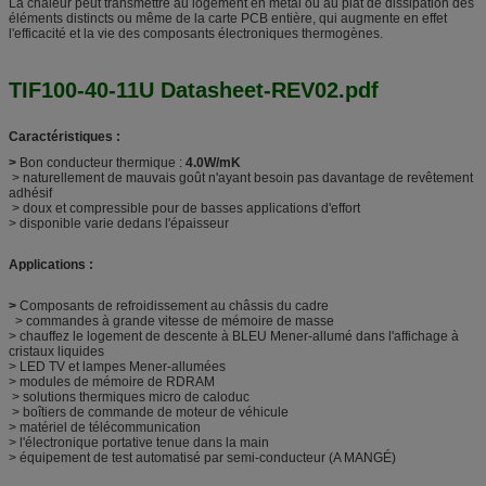
La chaleur peut transmettre au logement en métal ou au plat de dissipation des
éléments distincts ou même de la carte PCB entière, qui augmente en effet
l'efficacité et la vie des composants électroniques thermogènes.
TIF100-40-11U Datasheet-REV02.pdf
Caractéristiques :
>
Bon conducteur thermique :
4.0W/mK
> naturellement de mauvais goût n'ayant besoin pas davantage de revêtement
adhésif
> doux et compressible pour de basses applications d'effort
> disponible varie dedans l'épaisseur
Applications :
>
Composants de refroidissement au châssis du cadre
> commandes à grande vitesse de mémoire de masse
> chauffez le logement de descente à BLEU Mener-allumé dans l'affichage à
cristaux liquides
> LED TV et lampes Mener-allumées
> modules de mémoire de RDRAM
> solutions thermiques micro de caloduc
> boîtiers de commande de moteur de véhicule
> matériel de télécommunication
> l'électronique portative tenue dans la main
> équipement de test automatisé par semi-conducteur (A MANGÉ)