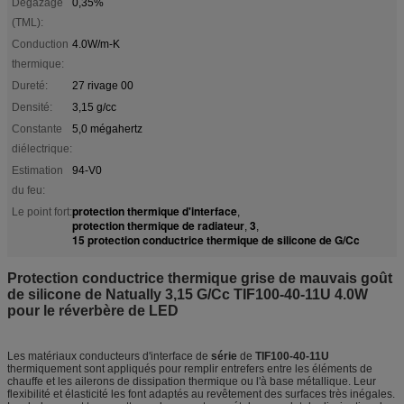
Dégazage
0,35%
(TML):
Conduction
4.0W/m-K
thermique:
Dureté:
27 rivage 00
Densité:
3,15 g/cc
Constante
5,0 mégahertz
diélectrique:
Estimation
94-V0
du feu:
protection thermique d'interface
Le point fort:
,
protection thermique de radiateur
3
,
,
15 protection conductrice thermique de silicone de G/Cc
Protection conductrice thermique grise de mauvais goût
de silicone de Natually 3,15 G/Cc TIF100-40-11U 4.0W
pour le réverbère de LED
Les matériaux conducteurs d'interface de
série
de
TIF100-40-11U
thermiquement sont appliqués pour remplir entrefers entre les éléments de
chauffe et les ailerons de dissipation thermique ou l'à base métallique. Leur
flexibilité et élasticité les font adaptés au revêtement des surfaces très inégales.