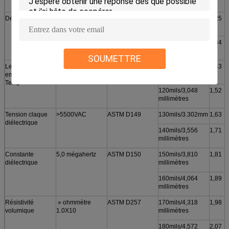
millimètres
Dégazage (TML)
0,35%
ASTM E595
90mils/2,286
1,25
millimètres
100mils/2,540
1,34
millimètres
SOUMETTRE
Les Continuos
-40 à 160℃
***
110mils/2,794
1,43
emploient le
millimètres
Temp
120mils/3,048
1,52
millimètres
Tension claque
>5500VAC
ASTM D149
130mils/3.302mm
1,63
diélectrique
140mils/3,556
1,71
millimètres
Constante
5,0 mégahertz
ASTM D150
150mils/3,810
1,81
diélectrique
millimètres
160mils/4,064
1,89
millimètres
Résistivité
» ohmmètre
ASTM D257
170mils/4,318
1,98
volumique
1.0X10
millimètres
180mils/4,572
2,07