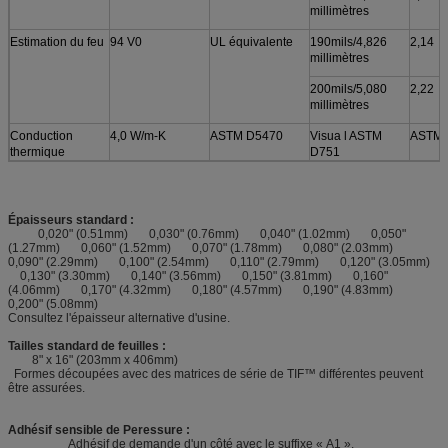
millimètres
Estimation du feu
94 V0
UL équivalente
190mils/4,826
2,14
millimètres
200mils/5,080
2,22
millimètres
Conduction
4,0 W/m-K
ASTM D5470
Visua l ASTM
ASTM 
thermique
D751
Épaisseurs standard :
0,020" (0.51mm) 0,030" (0.76mm) 0,040" (1.02mm) 0,050"
(1.27mm) 0,060" (1.52mm) 0,070" (1.78mm) 0,080" (2.03mm)
0,090" (2.29mm) 0,100" (2.54mm) 0,110" (2.79mm) 0,120" (3.05mm)
0,130" (3.30mm) 0,140" (3.56mm) 0,150" (3.81mm) 0,160"
(4.06mm) 0,170" (4.32mm) 0,180" (4.57mm) 0,190" (4.83mm)
0,200" (5.08mm)
Consultez l'épaisseur alternative d'usine.
Tailles standard de feuilles :
8" x 16" (203mm x 406mm)
Formes découpées avec des matrices de série de TIF™ différentes peuvent
être assurées.
Adhésif sensible de Peressure :
Adhésif de demande d'un côté avec le suffixe « A1 ».