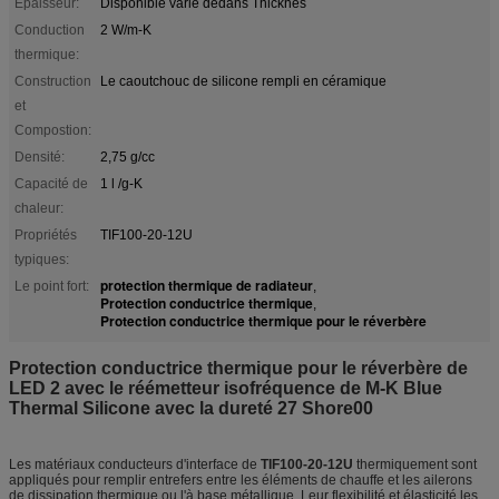
Épaisseur:
Disponible varie dedans Thicknes
Conduction
2 W/m-K
thermique:
Construction
Le caoutchouc de silicone rempli en céramique
et
Compostion:
Densité:
2,75 g/cc
Capacité de
1 l /g-K
chaleur:
Propriétés
TIF100-20-12U
typiques:
protection thermique de radiateur
Le point fort:
,
Protection conductrice thermique
,
Protection conductrice thermique pour le réverbère
Protection conductrice thermique pour le réverbère de
LED 2 avec le réémetteur isofréquence de M-K Blue
Thermal Silicone avec la dureté 27 Shore00
Les matériaux conducteurs d'interface de
TIF100-20-12U
thermiquement sont
appliqués pour remplir entrefers entre les éléments de chauffe et les ailerons
de dissipation thermique ou l'à base métallique. Leur flexibilité et élasticité les