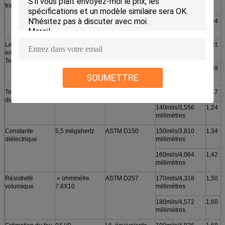
traction
pouce carré
millimètres
100mils/2,540
0,94
millimètres
Les Continuos
-50 à 200℃
***
110mils/2,794
1,01
emploient le
millimètres
Temp
120mils/3,048
1,09
SOUMETTRE
millimètres
Tension claque
>10000 VCA
ASTM D149
130mils/3.302mm
1,17
diélectrique
140mils/3,556
1,24
millimètres
Constante
5,5 mégahertz
ASTM D150
150mils/3,810
1,34
diélectrique
millimètres
160mils/4,064
1,42
millimètres
Résistivité
» ohmmètre
ASTM D257
170mils/4,318
1,50
volumique
7.8X10
millimètres
180mils/4,572
1,60
millimètres