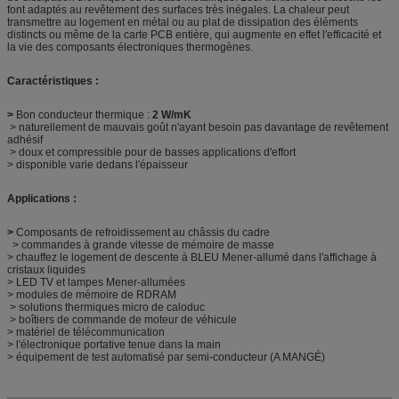
font adaptés au revêtement des surfaces très inégales. La chaleur peut
transmettre au logement en métal ou au plat de dissipation des éléments
distincts ou même de la carte PCB entière, qui augmente en effet l'efficacité et
la vie des composants électroniques thermogènes.
Caractéristiques :
>
Bon conducteur thermique :
2 W/mK
> naturellement de mauvais goût n'ayant besoin pas davantage de revêtement
adhésif
> doux et compressible pour de basses applications d'effort
> disponible varie dedans l'épaisseur
Applications :
>
Composants de refroidissement au châssis du cadre
> commandes à grande vitesse de mémoire de masse
> chauffez le logement de descente à BLEU Mener-allumé dans l'affichage à
cristaux liquides
> LED TV et lampes Mener-allumées
> modules de mémoire de RDRAM
> solutions thermiques micro de caloduc
> boîtiers de commande de moteur de véhicule
> matériel de télécommunication
> l'électronique portative tenue dans la main
> équipement de test automatisé par semi-conducteur (A MANGÉ)