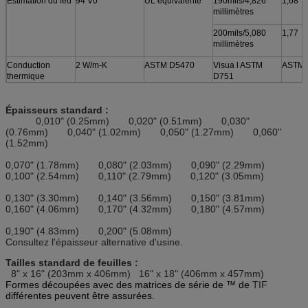
Estimation du feu
94 V0
UL équivalente
190mils/4,826
1,68
millimètres
200mils/5,080
1,77
millimètres
Conduction
2 W/m-K
ASTM D5470
Visua l ASTM
ASTM 
thermique
D751
Épaisseurs standard :
0,010" (0.25mm) 0,020" (0.51mm) 0,030"
(0.76mm) 0,040" (1.02mm) 0,050" (1.27mm) 0,060"
(1.52mm)
0,070" (1.78mm) 0,080" (2.03mm) 0,090" (2.29mm)
0,100" (2.54mm) 0,110" (2.79mm) 0,120" (3.05mm)
0,130" (3.30mm) 0,140" (3.56mm) 0,150" (3.81mm)
0,160" (4.06mm) 0,170" (4.32mm) 0,180" (4.57mm)
0,190" (4.83mm) 0,200" (5.08mm)
Consultez l'épaisseur alternative d'usine.
Tailles standard de feuilles :
8" x 16" (203mm x 406mm) 16" x 18" (406mm x 457mm)
Formes découpées avec des matrices de série de ™ de
TIF
différentes peuvent être assurées.