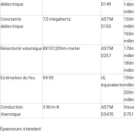
diélectrique
D149
140m
milli
Constante
7,5 mégahertz
ASTM
150m
diélectrique
D150
milli
160m
milli
Résistivité volumique
8X1012Ohm-meter
ASTM
170m
D257
milli
180m
milli
Estimation du feu
94 V0
UL
190m
équivalente
milli
200m
milli
Conduction
3 W/m-K
ASTM
Visu
thermique
D5470
D751
Épaisseurs standard :