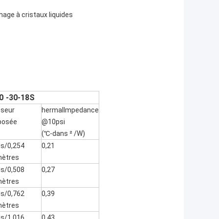
age à cristaux liquides
00
-30-18S
sseur
hermalImpedance
posée
@10psi
(℃-dans ² /W)
ls/0,254
0,21
mètres
ls/0,508
0,27
mètres
ls/0,762
0,39
mètres
ls/1,016
0,43