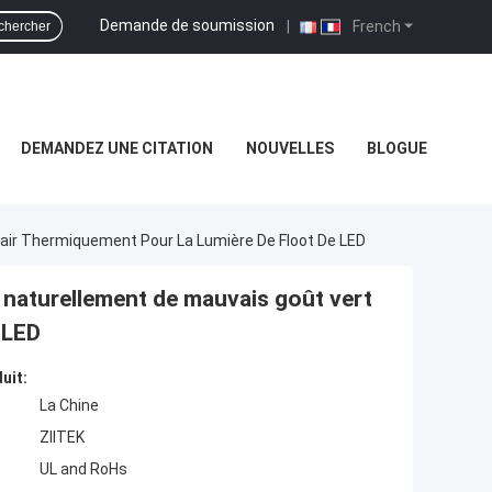
Demande de soumission
|
French
chercher
DEMANDEZ UNE CITATION
NOUVELLES
BLOGUE
air Thermiquement Pour La Lumière De Floot De LED
 naturellement de mauvais goût vert
 LED
uit:
La Chine
ZIITEK
UL and RoHs