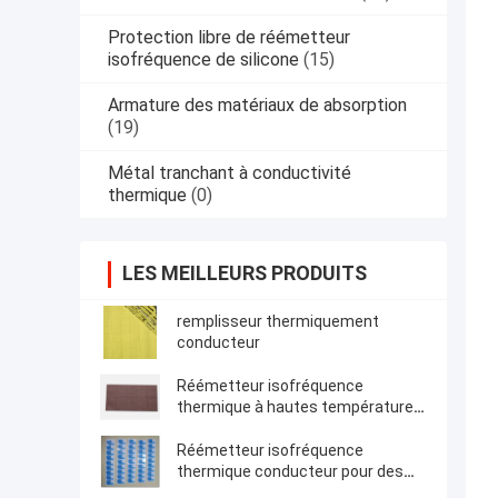
Protection libre de réémetteur
isofréquence de silicone
(15)
Armature des matériaux de absorption
(19)
Métal tranchant à conductivité
thermique
(0)
LES MEILLEURS PRODUITS
remplisseur thermiquement
conducteur
Réémetteur isofréquence
thermique à hautes températures,
grenat 6 avec de Mk la feuille
conductrice 50 shore00 en
Réémetteur isofréquence
caoutchouc de silicone
thermique conducteur pour des
thermiquement
applications de l'électronique de