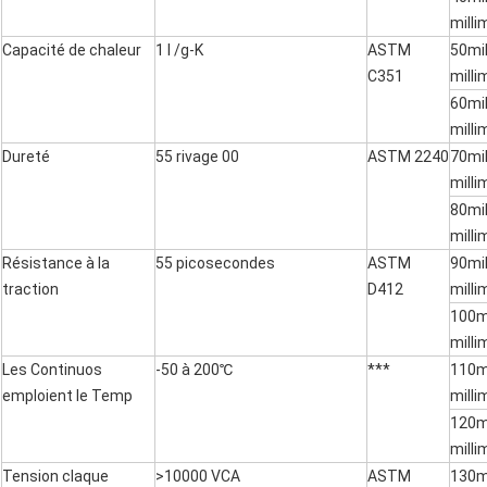
milli
Capacité de chaleur
1 l /g-K
ASTM
50mi
C351
milli
60mi
milli
Dureté
55 rivage 00
ASTM 2240
70mi
milli
80mi
milli
Résistance à la
55 picosecondes
ASTM
90mi
traction
D412
milli
100m
milli
Les Continuos
-50 à 200℃
***
110m
emploient le Temp
milli
120m
milli
Tension claque
>10000 VCA
ASTM
130m