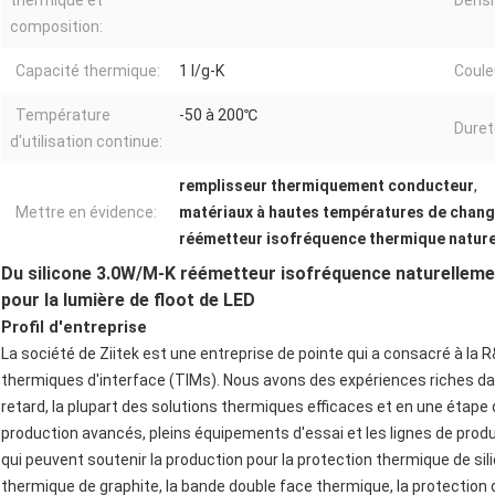
thermique et
Densi
composition:
Capacité thermique:
1 l/g-K
Coule
Température
-50 à 200℃
Duret
d'utilisation continue:
remplisseur thermiquement conducteur
,
Mettre en évidence:
matériaux à hautes températures de chan
réémetteur isofréquence thermique natur
Du silicone 3.0W/M-K réémetteur isofréquence naturelleme
pour la lumière de floot de LED
Profil d'entreprise
La société de Ziitek est une entreprise de pointe qui a consacré à la 
thermiques d'interface (TIMs). Nous avons des expériences riches da
retard, la plupart des solutions thermiques efficaces et en une éta
production avancés, pleins équipements d'essai et les lignes de p
qui peuvent soutenir la production pour la protection thermique de sili
thermique de graphite, la bande double face thermique, la protection 