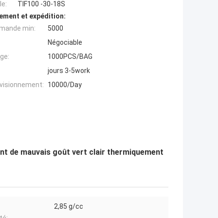
e:
TIF100 -30-18S
ement et expédition:
mande min:
5000
Négociable
ge:
1000PCS/BAG
jours 3-5work
ovisionnement:
10000/Day
nt de mauvais goût vert clair thermiquement
2,85 g/cc