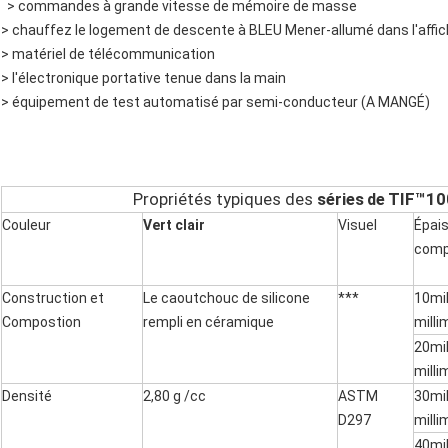
> commandes à grande vitesse de mémoire de masse
> chauffez le logement de descente à BLEU Mener-allumé dans l'affich
> matériel de télécommunication
> l'électronique portative tenue dans la main
> équipement de test automatisé par semi-conducteur (A MANGÉ)
Propriétés typiques des
séries
TIF™1
de
Couleur
Vert clair
Visuel
Épai
com
Construction et
Le caoutchouc de silicone
***
10mi
Compostion
rempli en céramique
milli
20mi
milli
Densité
2,80 g /cc
ASTM
30mi
D297
milli
40mi