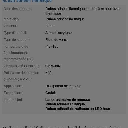
Ruban adhésif thermique
Nom des produits:
Ruban adhésif thermique double face pour évier
thermique
Mots-clés:
Ruban adhésif thermique
Couleur:
Blanc
Type d'adhésif:
Adhésif acrylique
Type de support:
Fibre de verre
Température de
-40~125
fonctionnement
recommandée (°C):
Conductivité thermique:
0,8 W/mK
Puissance de maintien
≥48
(H/pouce) à 25°C:
Application:
Dissipateur de chaleur
Échantillon:
Gratuit
bande adhésive de mousse
Le point fort:
,
Ruban adhésif acrylique
,
Ruban adhésif de radiateur de LED haut