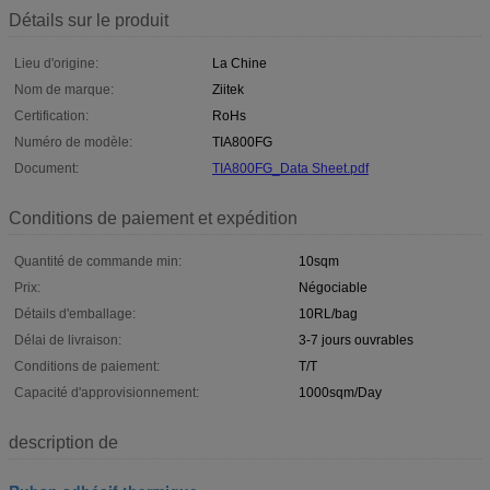
Détails sur le produit
Lieu d'origine:
La Chine
Nom de marque:
Ziitek
Certification:
RoHs
Numéro de modèle:
TIA800FG
Document:
TIA800FG_Data Sheet.pdf
Conditions de paiement et expédition
Quantité de commande min:
10sqm
Prix:
Négociable
Détails d'emballage:
10RL/bag
Délai de livraison:
3-7 jours ouvrables
Conditions de paiement:
T/T
Capacité d'approvisionnement:
1000sqm/Day
description de