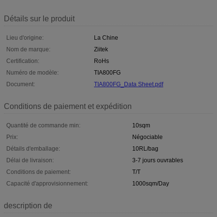
Détails sur le produit
Lieu d'origine:
La Chine
Nom de marque:
Ziitek
Certification:
RoHs
Numéro de modèle:
TIA800FG
Document:
TIA800FG_Data Sheet.pdf
Conditions de paiement et expédition
Quantité de commande min:
10sqm
Prix:
Négociable
Détails d'emballage:
10RL/bag
Délai de livraison:
3-7 jours ouvrables
Conditions de paiement:
T/T
Capacité d'approvisionnement:
1000sqm/Day
description de