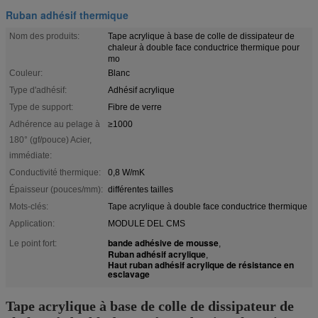
Ruban adhésif thermique
Nom des produits:
Tape acrylique à base de colle de dissipateur de
chaleur à double face conductrice thermique pour
mo
Couleur:
Blanc
Type d'adhésif:
Adhésif acrylique
Type de support:
Fibre de verre
Adhérence au pelage à
≥1000
180° (gf/pouce) Acier,
immédiate:
Conductivité thermique:
0,8 W/mK
Épaisseur (pouces/mm):
différentes tailles
Mots-clés:
Tape acrylique à double face conductrice thermique
Application:
MODULE DEL CMS
bande adhésive de mousse
Le point fort:
,
Ruban adhésif acrylique
,
Haut ruban adhésif acrylique de résistance en
esclavage
Tape acrylique à base de colle de dissipateur de