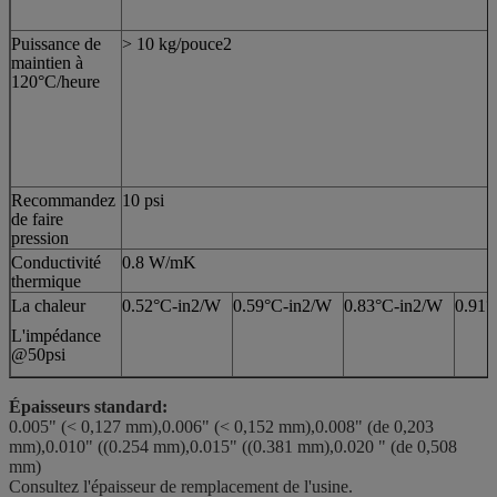
Puissance de
> 10 kg/pouce2
maintien à
120°C/heure
Recommandez
10 psi
de faire
pression
Conductivité
0.8 W/mK
thermique
La chaleur
0.52°C-in2/W
0.59°C-in2/W
0.83°C-in2/W
0.91°
L'impédance
@50psi
Épaisseurs standard:
0.005" (< 0,127 mm),0.006" (< 0,152 mm),0.008" (de 0,203
mm),0.010" ((0.254 mm),0.015" ((0.381 mm),0.020 " (de 0,508
mm)
Consultez l'épaisseur de remplacement de l'usine.