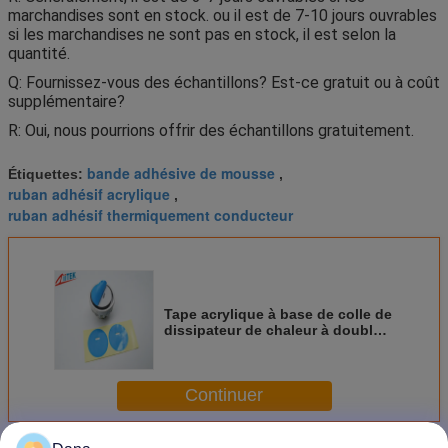
marchandises sont en stock. ou il est de 7-10 jours ouvrables
si les marchandises ne sont pas en stock, il est selon la
quantité.
Q: Fournissez-vous des échantillons? Est-ce gratuit ou à coût
supplémentaire?
R: Oui, nous pourrions offrir des échantillons gratuitement.
bande adhésive de mousse
Étiquettes:
,
ruban adhésif acrylique
,
ruban adhésif thermiquement conducteur
Tape acrylique à base de colle de
dissipateur de chaleur à double
face conductrice thermique pour
module LED SMD
Continuer