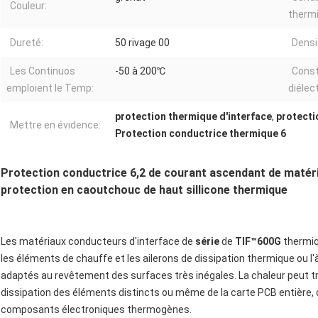
Couleur:
thermi
Dureté:
50 rivage 00
Densi
Les Continuos
-50 à 200℃
Cons
emploient le Temp:
diélec
protection thermique d'interface
,
protecti
Mettre en évidence:
Protection conductrice thermique 6
Protection conductrice 6,2 de courant ascendant de matér
protection en caoutchouc de haut sillicone thermique
Les matériaux conducteurs d'interface de
série
de
TIF™600G
thermiq
les éléments de chauffe et les ailerons de dissipation thermique ou l'à 
adaptés au revêtement des surfaces très inégales. La chaleur peut t
dissipation des éléments distincts ou même de la carte PCB entière, qu
composants électroniques thermogènes.