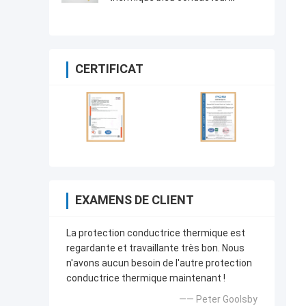
thermique BLEU de silicone de la
protection 2 W/M-K 2,75 G/Cc de
réverbère de LED avec la dureté 35
Shore00
CERTIFICAT
EXAMENS DE CLIENT
La protection conductrice thermique est
regardante et travaillante très bon. Nous
n'avons aucun besoin de l'autre protection
conductrice thermique maintenant !
—— Peter Goolsby