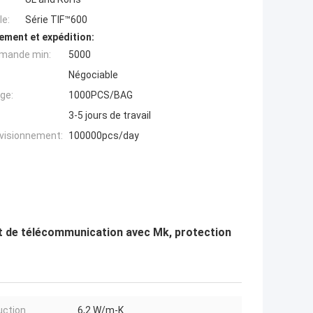
e:
Série TIF™600
ement et expédition:
mande min:
5000
Négociable
ge:
1000PCS/BAG
3-5 jours de travail
ovisionnement:
100000pcs/day
at de télécommunication avec Mk, protection
ction
6,2 W/m-K