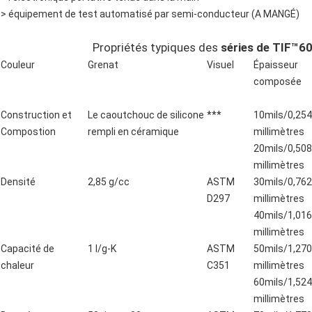
> équipement de test automatisé par semi-conducteur (A MANGÉ)
Propriétés typiques des
séries de TIF™6
Couleur
Grenat
Visuel
Épaisseur
composée
Construction et
Le caoutchouc de silicone
***
10mils/0,254
Compostion
rempli en céramique
millimètres
20mils/0,508
millimètres
Densité
2,85 g/cc
ASTM
30mils/0,762
D297
millimètres
40mils/1,016
millimètres
Capacité de
1 l/g-K
ASTM
50mils/1,270
chaleur
C351
millimètres
60mils/1,524
millimètres