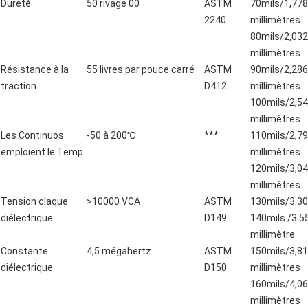
Dureté
50 rivage 00
ASTM
70mils/1,778
2240
millimètres
80mils/2,032
millimètres
Résistance à la
55 livres par pouce carré
ASTM
90mils/2,286
traction
D412
millimètres
100mils/2,5
millimètres
Les Continuos
-50 à 200℃
***
110mils/2,7
emploient le Temp
millimètres
120mils/3,0
millimètres
Tension claque
>10000 VCA
ASTM
130mils/3.
diélectrique
D149
140mils /3.5
millimètre
Constante
4,5 mégahertz
ASTM
150mils/3,8
diélectrique
D150
millimètres
160mils/4,0
millimètres