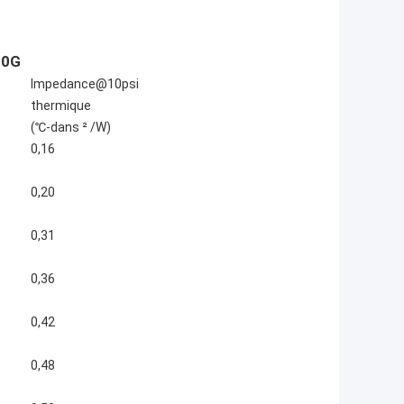
00G
Impedance@10psi
thermique
(℃-dans ² /W)
0,16
0,20
0,31
0,36
0,42
0,48