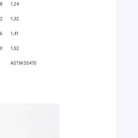
18
1,24
72
1,32
26
1,41
80
1,52
M
ASTM D5470