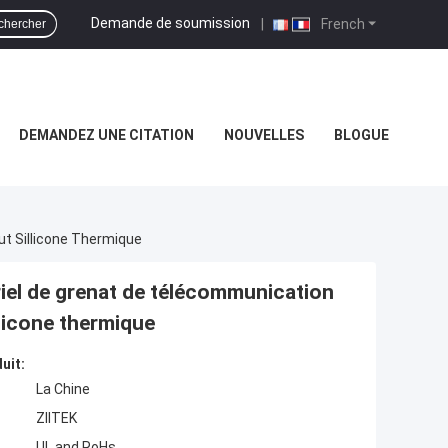
Demande de soumission
|
French
chercher
DEMANDEZ UNE CITATION
NOUVELLES
BLOGUE
t Sillicone Thermique
iel de grenat de télécommunication
licone thermique
uit:
La Chine
ZIITEK
UL and RoHs