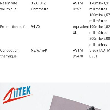
Résistivité
3.2X1012
ASTM
170mils/4,3
volumique
Ohmmètre
D257
millimètres
180mils/4,5
millimètres
Estimation du feu
94 V0
équivalent
190mils/4,8
UL
millimètres
200mils/5,0
millimètres
Conduction
6,2 W/m-K
ASTM
Visua l AST
thermique
D5470
D751