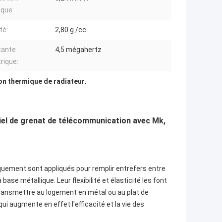
que:
té:
2,80 g /cc
tante
4,5 mégahertz
trique:
on thermique de radiateur
,
iel de grenat de télécommunication avec Mk,
uement sont appliqués pour remplir entrefers entre
base métallique. Leur flexibilité et élasticité les font
ransmettre au logement en métal ou au plat de
i augmente en effet l'efficacité et la vie des