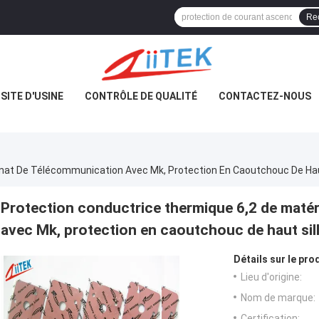
Re
ISITE D'USINE
CONTRÔLE DE QUALITÉ
CONTACTEZ-NOUS
enat De Télécommunication Avec Mk, Protection En Caoutchouc De Hau
Protection conductrice thermique 6,2 de matér
avec Mk, protection en caoutchouc de haut sil
Détails sur le prod
Lieu d'origine:
Nom de marque:
Certification: