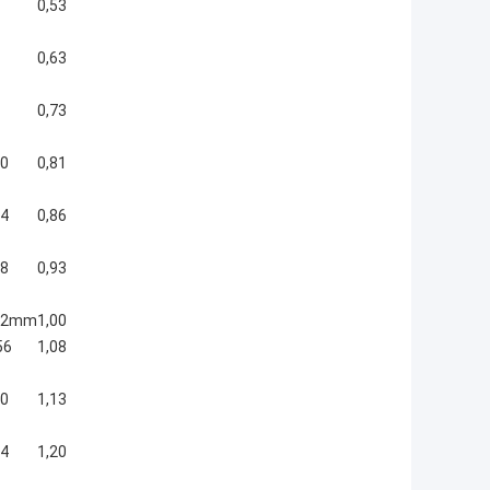
0,53
0,63
0,73
40
0,81
94
0,86
48
0,93
302mm
1,00
56
1,08
10
1,13
64
1,20