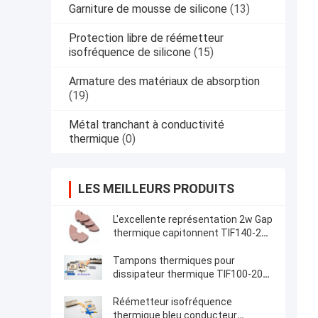
Garniture de mousse de silicone
(13)
Protection libre de réémetteur
isofréquence de silicone
(15)
Armature des matériaux de absorption
(19)
Métal tranchant à conductivité
thermique
(0)
LES MEILLEURS PRODUITS
L'excellente représentation 2w Gap
thermique capitonnent TIF140-20-
31E avec hauts 2,75 G/Cc flexibles
Tampons thermiques pour
dissipateur thermique TIF100-20-
11S
Réémetteur isofréquence
thermique bleu conducteur